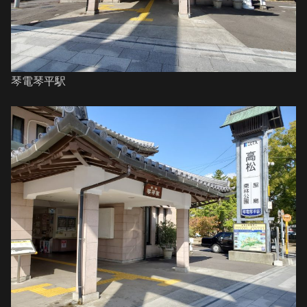
琴電琴平駅