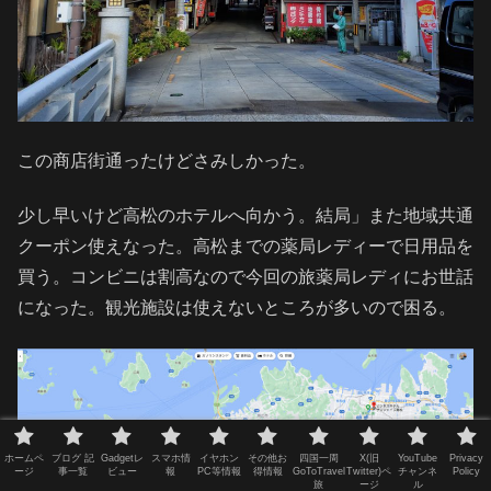
この商店街通ったけどさみしかった。
少し早いけど高松のホテルへ向かう。結局」また地域共通
クーポン使えなった。高松までの薬局レディーで日用品を
買う。コンビニは割高なので今回の旅薬局レディにお世話
になった。観光施設は使えないところが多いので困る。
ホームペ
ブログ 記
Gadgetレ
スマホ情
イヤホン
その他お
四国一周
X(旧
YouTube
Privacy
ージ
事一覧
ビュー
報
PC等情報
得情報
GoToTravel
Twitter)ペ
チャンネ
Policy
旅
ージ
ル