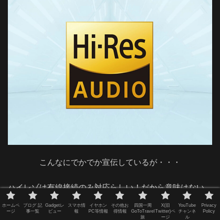
こんなにでかでか宣伝しているが・・・
ハイレゾは有線接続のみ対応らしい！だから意味はない。
有線接続する人はほぼ居ないんじゃないかな？有線接続す
ホームペ
ブログ 記
Gadgetレ
スマホ情
イヤホン
その他お
四国一周
X(旧
YouTube
Privacy
ージ
事一覧
ビュー
報
PC等情報
得情報
GoToTravel
Twitter)ペ
チャンネ
Policy
るなら有線接続専用ヘッドホンを買うでしょう！
旅
ージ
ル