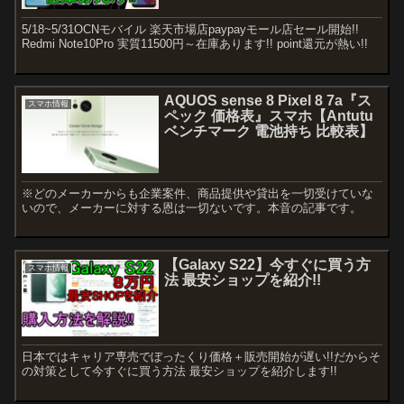
5/18~5/31OCNモバイル 楽天市場店paypayモール店セール開始!!
Redmi Note10Pro 実質11500円～在庫あります!! point還元が熱い!!
AQUOS sense 8 Pixel 8 7a『ス
スマホ情報
ペック 価格表』スマホ【Antutu
ベンチマーク 電池持ち 比較表】
※どのメーカーからも企業案件、商品提供や貸出を一切受けていな
いので、メーカーに対する恩は一切ないです。本音の記事です。
【Galaxy S22】今すぐに買う方
スマホ情報
法 最安ショップを紹介!!
日本ではキャリア専売でぼったくり価格＋販売開始が遅い!!だからそ
の対策として今すぐに買う方法 最安ショップを紹介します!!