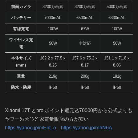
前面カメラ
3200万画素
3200万画素
5000万画素
バッテリー
7000mAh
6500mAh
6330mAh
有線充電
100W
67W
100W
ワイヤレス充
50W
非対応
50W
電
本体サイズ
162.2 x 77.5 x
157.6 x 75.2 x
151.1 x 71.8 x
(mm)
8.25
8.17
8.06
重量
219g
200g
191g
防水・防塵
IP68
IP68
IP68
Xiaomi 17T とpro ポイント還元込70000円から公式よりも
ヤフーｼｮｯﾋﾟﾝｸﾞ家電量販店の方が安い
https://yahoo.jp/mEnt_o
https://yahoo.jp/rnhN6A