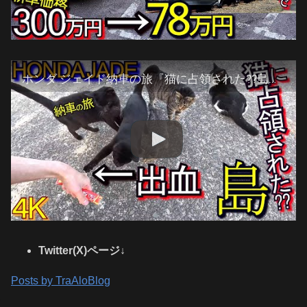
ホンダ ジェイド納車の旅『猫に占領された??島』香川県佐柳島(1日目-2)#2 岡山市→児島→瀬戸大橋→香川県坂出市→多度津町(HONDA JADE)
Twitter(X)ページ↓
Posts by TraAloBlog