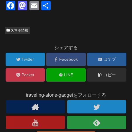
F
M
E
共
a
a
m
有
c
st
ail
スマホ情報
e
o
b
d
シェアする
o
o
o
Twitter
n
Facebook
はてブ
k
Pocket
LINE
コピー
traveling-alone-gadgetをフォローする