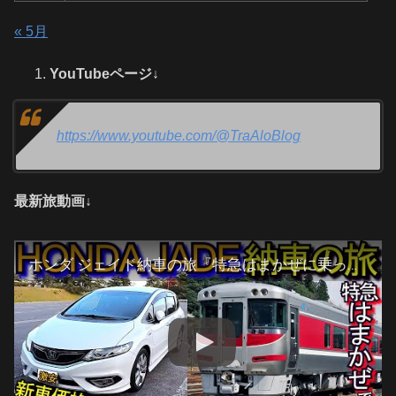
« 5月
YouTubeページ↓
https://www.youtube.com/@TraAloBlog
最新旅動画↓
ホンダ ジェイド納車の旅『特急はまかぜに乗って』大都会 姫路 岡山編(1日目-1)#1 (HONDA JADE)生野町→福崎町→姫路市→相生市→岡山市