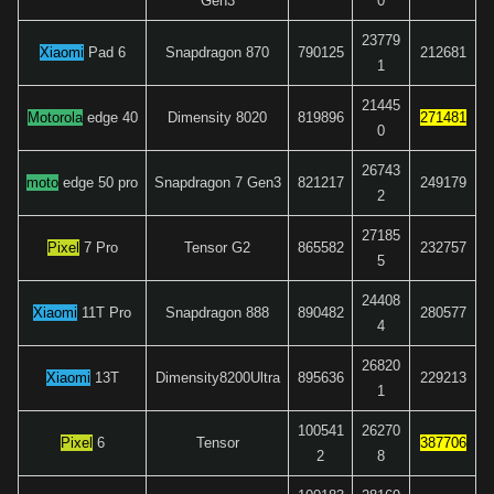
Gen3
0
23779
Xiaomi
Pad 6
Snapdragon 870
790125
212681
1
21445
Motorola
edge 40
Dimensity 8020
819896
271481
0
26743
moto
edge 50 pro
Snapdragon 7 Gen3
821217
249179
2
27185
Pixel
7 Pro
Tensor G2
865582
232757
5
24408
Xiaomi
11T Pro
Snapdragon 888
890482
280577
4
26820
Xiaomi
13T
Dimensity8200Ultra
895636
229213
1
100541
26270
Pixel
6
Tensor
387706
2
8