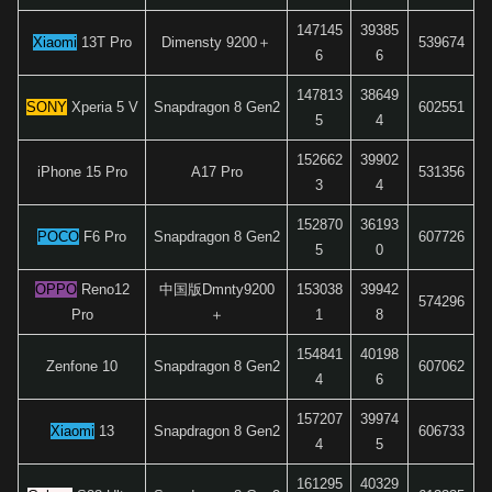
147145
39385
Xiaomi
13T Pro
Dimensty 9200＋
539674
6
6
147813
38649
SONY
Xperia 5 V
Snapdragon 8 Gen2
602551
5
4
152662
39902
iPhone 15 Pro
A17 Pro
531356
3
4
152870
36193
POCO
F6 Pro
Snapdragon 8 Gen2
607726
5
0
OPPO
Reno12
中国版Dmnty9200
153038
39942
574296
Pro
＋
1
8
154841
40198
Zenfone 10
Snapdragon 8 Gen2
607062
4
6
157207
39974
Xiaomi
13
Snapdragon 8 Gen2
606733
4
5
161295
40329