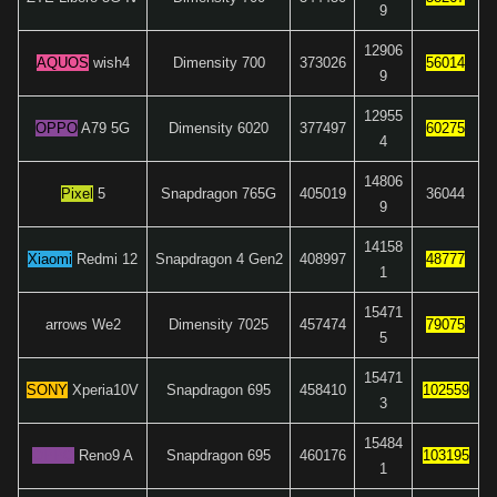
9
12906
AQUOS
wish4
Dimensity 700
373026
56014
9
12955
OPPO
A79 5G
Dimensity 6020
377497
60275
4
14806
Pixel
5
Snapdragon 765G
405019
36044
9
14158
Xiaomi
Redmi 12
Snapdragon 4 Gen2
408997
48777
1
15471
arrows We2
Dimensity 7025
457474
79075
5
15471
SONY
Xperia10V
Snapdragon 695
458410
102559
3
15484
OPPO
Reno9 A
Snapdragon 695
460176
103195
1