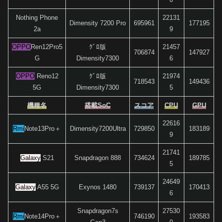
Nothing Phone
22131
Dimensity 7200 Pro
695961
177195
2a
9
OPPO
Ren12Pro5
ｸﾞﾛ版
21457
706874
147927
G
Dimensity7300
6
OPPO
Reno12
ｸﾞﾛ版
21974
718543
149436
5G
Dimensity7300
5
機種名
搭載SoC
スコア
CPU
GPU
22616
Rmi
Note13Pro＋
Dimensity7200Ultra
729850
183189
9
21741
Galaxy
S21
Snapdragon 888
734624
189785
5
24649
Galaxy
A55 5G
Exynos 1480
739137
170413
6
Snapdragon7s
27530
Rmi
Note14Pro＋
746190
193583