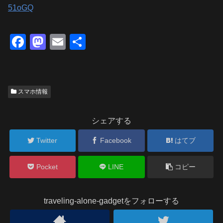
51oGQ
F
M
E
共
a
a
m
有
c
st
ail
e
o
スマホ情報
b
d
o
o
シェアする
o
n
Twitter
Facebook
はてブ
k
Pocket
LINE
コピー
traveling-alone-gadgetをフォローする