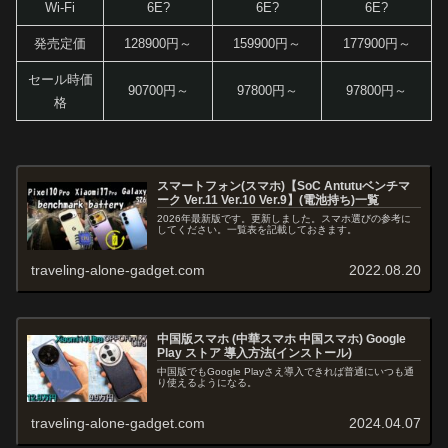
Wi-Fi
6E?
6E?
6E?
発売定価
128900円～
159900円～
177900円～
セール時価
90700円～
97800円～
97800円～
格
スマートフォン(スマホ)【SoC Antutuベンチマ
ーク Ver.11 Ver.10 Ver.9】(電池持ち)一覧
2026年最新版です。更新しました。スマホ選びの参考に
してください。一覧表を記載しておきます。
traveling-alone-gadget.com
2022.08.20
中国版スマホ (中華スマホ 中国スマホ) Google
Play ストア 導入方法(インストール)
中国版でもGoogle Playさえ導入できれば普通にいつも通
り使えるようになる。
traveling-alone-gadget.com
2024.04.07