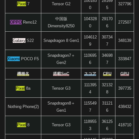
100183
28169
Pixel
7
Tensor G2
327796
0
5
中国版
104328
29170
OPPO
Reno12
272507
Dimensity8250
0
6
104612
30734
Galaxy
S22
Snapdragon 8 Gen1
348139
9
7
Snapdragon7＋
110695
34698
Xiaomi
POCO F5
333847
Gen2
6
7
機種名
搭載SoC
スコア
CPU
GPU
111395
32132
Pixel
8a
Tensor G3
397735
4
8
Snapdragon8＋
115549
31121
Nothing Phone(2)
438432
Gen1
7
6
118955
36125
Pixel
8
Tensor G3
418710
3
6