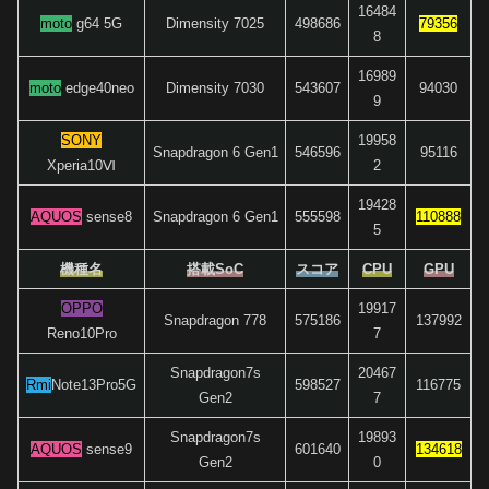
16484
moto
g64 5G
Dimensity 7025
498686
79356
8
16989
moto
edge40neo
Dimensity 7030
543607
94030
9
SONY
19958
Snapdragon 6 Gen1
546596
95116
Xperia10Ⅵ
2
19428
AQUOS
sense8
Snapdragon 6 Gen1
555598
110888
5
機種名
搭載SoC
スコア
CPU
GPU
OPPO
19917
Snapdragon 778
575186
137992
Reno10Pro
7
Snapdragon7s
20467
Rmi
Note13Pro5G
598527
116775
Gen2
7
Snapdragon7s
19893
AQUOS
sense9
601640
134618
Gen2
0