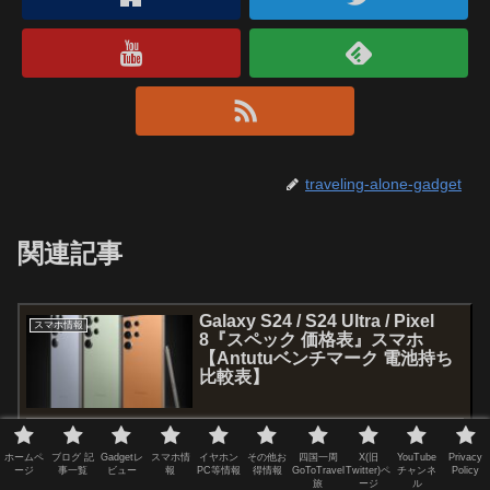
traveling-alone-gadget
関連記事
Galaxy S24 / S24 Ultra / Pixel
スマホ情報
8『スペック 価格表』スマホ
【Antutuベンチマーク 電池持ち
比較表】
※どのメーカーからも企業案件、商品提供や貸出を一切受けていな
いので、メーカーに対する恩は一切ないです。本音の記事です。
ホームペ
ブログ 記
Gadgetレ
スマホ情
イヤホン
その他お
四国一周
X(旧
YouTube
Privacy
ージ
事一覧
ビュー
報
PC等情報
得情報
GoToTravel
Twitter)ペ
チャンネ
Policy
旅
ージ
ル