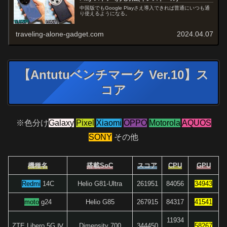
中国版でもGoogle Playさえ導入できれば普通にいつも通
り使えるようになる。
traveling-alone-gadget.com
2024.04.07
【Antutuベンチマーク Ver.10】ス
コア
※色分け
Galaxy
Pixel
Xiaomi
OPPO
Motorola
AQUOS
SONY
その他
機種名
搭載SoC
スコア
CPU
GPU
Redmi
14C
Helio G81-Ultra
261951
84056
34943
moto
g24
Helio G85
267915
84317
41541
11934
ZTE Libero 5G Ⅳ
Dimensity 700
344450
58267