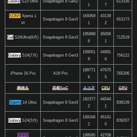
Galaxy
S23 Ultra
Snapdragon 8 Gen2
613335
1
7
SONY
Xperia 1
169369
43138
Snapdragon 8 Gen3
653173
Ⅵ
1
2
185988
45006
Gal
S24Ultra(9月)
Snapdragon 8 Gen3
712519
6
1
189001
44891
Galaxy
S24(7月)
Snapdragon 8 Gen3
756122
9
6
189771
47675
iPhone 16 Pro
A18 Pro
765206
6
5
機種名
搭載SoC
スコア
CPU
GPU
192377
44544
Xiaomi
14 Ultra
Snapdragon 8 Gen3
838139
2
1
199166
45141
Galaxy
S24(3月)
Snapdragon 8 Gen3
839207
2
0
OPPO
199585
42709