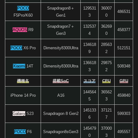
POCO
Snapdragon8＋
129531
36007
486531
F5Pro/K60
Gen1
3
0
Snapdragon7＋
132537
36269
AQUOS
R9
458377
Gen3
4
0
134618
28563
POCO
X6 Pro
Dimensity8300Ultra
512151
9
2
136618
29875
Xiaomi
14T
Dimensity8300Ultra
508348
3
2
機種名
搭載SoC
スコア
CPU
GPU
144564
36562
iPhone 14 Pro
A16
459840
5
3
145133
37121
Galaxy
S23
Snapdragon 8 Gen2
599303
6
7
145479
37000
POCO
F6
Snapdragon8sGen3
495557
0
3