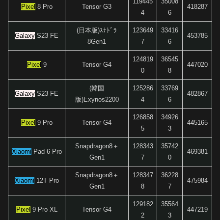
119445
35008
Pixel
8 Pro
Tensor G3
418287
4
6
(日本版)ｽﾅﾄﾞﾗ
123649
33416
Galaxy
S23 FE
453785
8Gen1
7
6
124819
36545
Pixel
9
Tensor G4
447020
0
8
(韓国
125286
33769
Galaxy
S23 FE
482867
版)Exynos2200
4
6
126858
34926
Pixel
9 Pro
Tensor G4
445165
5
3
Snapdragon8＋
128343
35742
Xiaomi
Pad 6 Pro
469381
Gen1
7
0
Snapdragon8＋
128347
36228
Xiaomi
12T Pro
475984
Gen1
8
7
129182
35564
Pixel
9 Pro XL
Tensor G4
447219
2
3