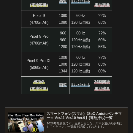
画質
ﾘﾌﾚｯｼｭﾚｰﾄ
(電池容量)
電池残量
Pixel 9
1080
60Hz
??%
(4700mAh)
1080
120Hz自動
65%
960
60Hz
??%
Pixel 9 Pro
960
120Hz自動
60%
(4700mAh)
1280
120Hz自動
55%
1008
60Hz
??%
Pixel 9 Pro XL
1008
120Hz自動
65%
(5060mAh)
1344
120Hz自動
60%
機種名
24時間後
画質
ﾘﾌﾚｯｼｭﾚｰﾄ
(電池容量)
電池残量
スマートフォン(スマホ)【SoC Antutuベンチマ
ーク Ver.11 Ver.10 Ver.9】(電池持ち)一覧
2026年最新版です。更新しました。スマホ選びの参考に
してください。一覧表を記載しておきます。