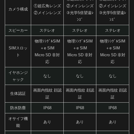
①超広角レンズ
②メインレンズ
②メインレンズ
カメラ構成
②メインレンズ
③光学5倍望遠ﾚ
③光学5倍望遠ﾚ
ﾝｽﾞ
ﾝｽﾞ
スピーカー
ステレオ
ステレオ
ステレオ
物理ｼﾝｸﾞﾙSIM
物理ｼﾝｸﾞﾙSIM
物理ｼﾝｸﾞﾙSIM
SIMスロッ
＋e SIM
＋e SIM
＋e SIM
ト
Micro SD 非対
Micro SD 非対
Micro SD 非対
応
応
応
イヤホンジ
なし
なし
なし
ャック
画面内指紋 顔認
画面内指紋 顔認
画面内指紋 顔認
生体認証
証
証
証
防水防塵
IP68
IP68
IP68
オサイフ機
あり
あり
あり
能