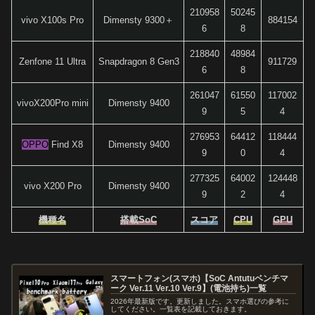
210958
50245
vivo X100s Pro
Dimensty 9300＋
884154
6
8
218840
48984
Zenfone 11 Ultra
Snapdragon 8 Gen3
911729
6
8
261047
61550
117002
vivoX200Pro mini
Dimensty 9400
9
5
4
276953
64412
118444
OPPO
Find X8
Dimensty 9400
9
0
4
277325
64002
124448
vivo X200 Pro
Dimensty 9400
9
2
4
機種名
搭載SoC
スコア
CPU
GPU
スマートフォン(スマホ)【SoC Antutuベンチマ
ーク Ver.11 Ver.10 Ver.9】(電池持ち)一覧
2026年最新版です。更新しました。スマホ選びの参考に
してください。一覧表を記載しておきます。