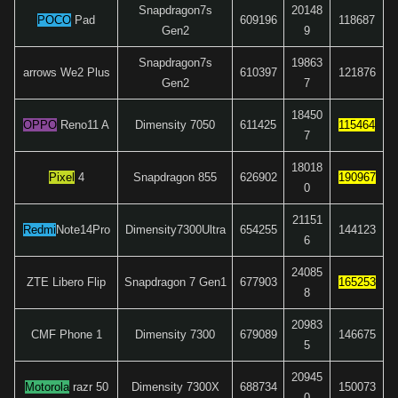
Snapdragon7s
20148
POCO
Pad
609196
118687
Gen2
9
Snapdragon7s
19863
arrows We2 Plus
610397
121876
Gen2
7
18450
OPPO
Reno11 A
Dimensity 7050
611425
115
4
6
4
7
18018
Pixel
4
Snapdragon 855
626902
190967
0
21151
Redmi
Note14Pro
Dimensity7300Ultra
654255
144123
6
24085
ZTE Libero Flip
Snapdragon 7 Gen1
677903
165253
8
20983
CMF Phone 1
Dimensity 7300
679089
146675
5
20945
Motorola
razr 50
Dimensity 7300X
688734
150073
0