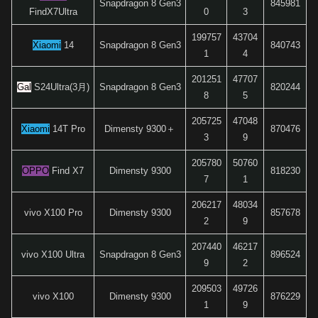
Snapdragon 8 Gen3
845981
FindX7Ultra
0
3
199757
43704
Xiaomi
14
Snapdragon 8 Gen3
840743
1
4
201251
47707
Gal
S24Ultra(3月)
Snapdragon 8 Gen3
820244
8
5
205725
47048
Xiaomi
14T Pro
Dimensty 9300＋
870476
3
9
205780
50760
OPPO
Find X7
Dimensty 9300
818230
7
1
206217
48034
vivo X100 Pro
Dimensty 9300
857678
2
9
207440
46217
vivo X100 Ultra
Snapdragon 8 Gen3
896524
9
2
209503
49726
vivo X100
Dimensty 9300
876229
1
9