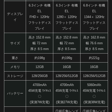
6.3インチ 有機
6.3インチ 有機
6.8インチ 有機
EL
EL
EL
ディスプレ
FHD＋ 120Hz
1280＋ 120Hz
1344＋ 120Hz
イ
フラットディス
フラットディス
フラットディス
プレイ
プレイ
プレイ
高さ 152.8 mm
高さ 152.8 mm
高さ 162.8 mm
サイズ
幅 72 mm
幅 72 mm
幅 76.6 mm
厚さ 8.5 mm
厚さ 8.5 mm
厚さ 8.5 mm
重さ
約198g
約199g
約221g
メモリ
12GB
16GB
16GB
ストレージ
128/256GB
128/256/512GB
128/256/512GB
4700mAh
4700mAh
5060mAh
45W充電 ﾜｲﾔﾚｽ
45W充電 ﾜｲﾔﾚｽ
45W充電 ﾜｲﾔﾚｽ
バッテリー
〇
〇
〇
(実測?W充電)
(実測27W充電)
(実測38W充電)
①超広角レンズ
①超広角レンズ