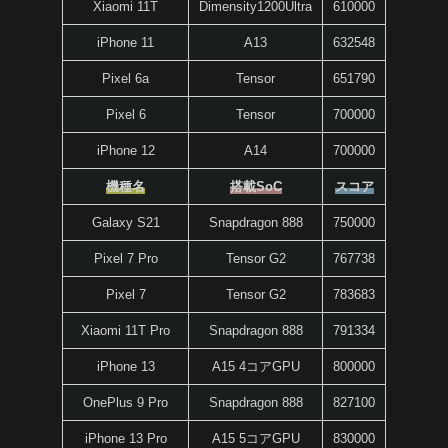
Xiaomi 11T
Dimensity1200Ultra
610000
iPhone 11
A13
632548
Pixel 6a
Tensor
651790
Pixel 6
Tensor
700000
iPhone 12
A14
700000
機種名
搭載SoC
スコア
Galaxy S21
Snapdragon 888
750000
Pixel 7 Pro
Tensor G2
767738
Pixel 7
Tensor G2
783683
Xiaomi 11T Pro
Snapdragon 888
791334
iPhone 13
A15 4コアGPU
800000
OnePlus 9 Pro
Snapdragon 888
827100
iPhone 13 Pro
A15 5コアGPU
830000