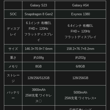
Galaxy S23
Galaxy A54
SOC
Snapdragon 8 Gen2
Exynos 1380
6.1インチ 有機EL
6.4インチ 有機EL
ディスプ
FHD＋ 120Hz
FHD＋ 120Hz
レイ
フラットディスプレ
フラットディスプレイ
イ
サイズ
146.3×70.9×7.6mm
158.2×76.7×8.2mm
重さ
約168g
約202g
メモリ
8GB
6/8GB
ストレー
128/256/512GB
128/256GB
ジ
3900mAh
バッテリ
5000mAh
25W充電 ワイヤレ
ー
25W充電 ワイヤレス×
ス〇
①超広角レンズ