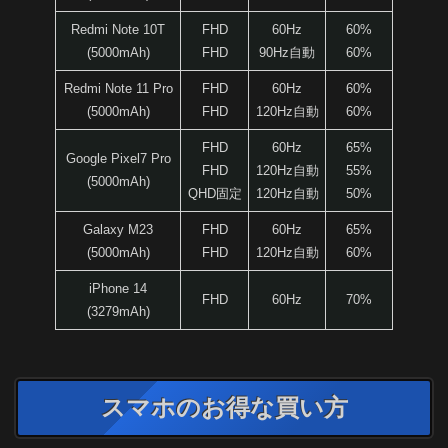
Redmi Note 10T
FHD
60Hz
60%
(5000mAh)
FHD
90Hz自動
60%
Redmi Note 11 Pro
FHD
60Hz
60%
(5000mAh)
FHD
120Hz自動
60%
FHD
60Hz
65%
Google Pixel7 Pro
FHD
120Hz自動
55%
(5000mAh)
QHD固定
120Hz自動
50%
Galaxy M23
FHD
60Hz
65%
(5000mAh)
FHD
120Hz自動
60%
iPhone 14
FHD
60Hz
70%
(3279mAh)
スマホのお得な買い方