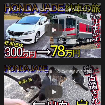
ホンダ ジェイド納車の旅『特急はまかぜに乗って』大都会 姫路 岡山編(1日目-1)#1 (HONDA JADE)生野町→福崎町→姫路市→相生市→岡山市
ホンダ ジェイド納車の旅『猫に占領された??島』香川県佐柳島(1日目-2)#2 岡山市→児島→瀬戸大橋→香川県坂出市→多度津町(HONDA JADE)