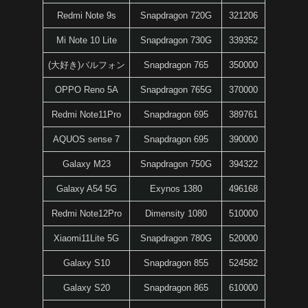
Redmi Note 9s
Snapdragon 720G
321206
Mi Note 10 Lite
Snapdragon 730G
339352
(大好き)バルフォン
Snapdragon 765
350000
OPPO Reno 5A
Snapdragon 765G
370000
Redmi Note11Pro
Snapdragon 695
389761
AQUOS sense 7
Snapdragon 695
390000
Galaxy M23
Snapdragon 750G
394322
Galaxy A54 5G
Exynos 1380
496168
Redmi Note12Pro
Dimensity 1080
510000
Xiaomi11Lite 5G
Snapdragon 780G
520000
Galaxy S10
Snapdragon 855
524582
Galaxy S20
Snapdragon 865
610000