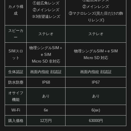
①超広角レンズ
カメラ構
②メインレンズ
②メインレンズ
成
③マクロレンズ(見た目だけの飾
③3倍望遠レンズ
りレンズ)
スピーカ
ステレオ
ステレオ
ー
物理シングルSIM＋
SIMスロ
物理シングルSIM＋e SIM
e SIM
ット
Micro SD 対応
Micro SD 非対応
生体認証
画面内指紋 顔認証
画面内指紋 顔認証
防水防塵
IP68
IP67
オサイフ
あり
あり
機能
Wi-Fi
6e
6(ax)
購入価格
12万円
63000円