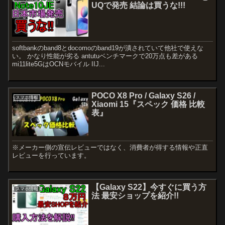
UQで発売 結論は買うな!!!
softbankのband8とdocomoのband19が潰されていて他社で使えな
い。 かなり性能が劣る antutuベンチマークで20万点も差がある
mi11lite5GはOCNモバイル IIJ...
POCO X8 Pro / Galaxy S26 /
スマホ情報
Xiaomi 15『スペック 価格 比較
表』
※メーカー側の宣伝レビューではなく、消費者が得する情報や正直
レビューを行っています。
【Galaxy S22】今すぐに買う方
スマホ情報
法 最安ショップを紹介!!