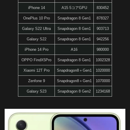
iPhone 14
A15 5コアGPU
830452
OnePlus 10 Pro
Snapdragon 8 Gen1
878327
Galaxy S22 Ultra
Snapdragon 8 Gen1
903713
Galaxy S22
Snapdragon 8 Gen1
942256
iPhone 14 Pro
A16
980000
OPPO FindX5Pro
Snapdragon 8 Gen1
1002328
Xiaomi 12T Pro
Snapdragon8＋Gen1
1020000
Zenfone 9
Snapdragon8＋Gen1
1070000
Galaxy S23
Snapdragon 8 Gen2
1234168