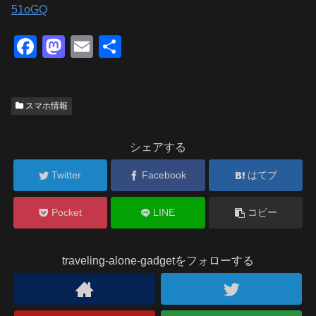
51oGQ
F
M
E
共
a
a
m
有
c
st
ail
スマホ情報
e
o
b
d
シェアする
o
o
o
Twitter
n
Facebook
はてブ
k
Pocket
LINE
コピー
traveling-alone-gadgetをフォローする